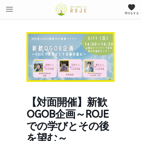
寄付をする
【対面開催】新歓
OGOB企画～ROJE
での学びとその後
を望む～