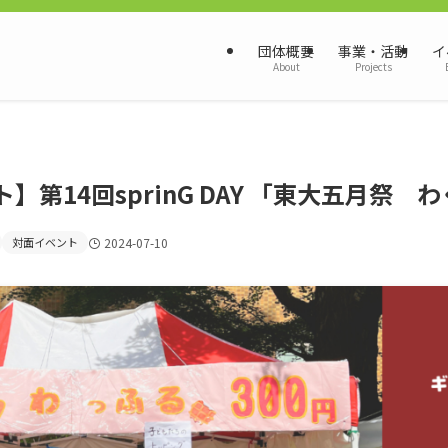
団体概要
事業・活動
イ
About
Projects
】第14回sprinG DAY 「東大五月祭
対面イベント
2024-07-10