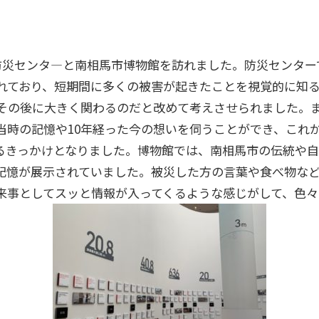
防災センタ―と南相馬市博物館を訪れました。防災センター
れており、短期間に多くの被害が起きたことを視覚的に知
その後に大きく関わるのだと改めて考えさせられました。
当時の記憶や10年経った今の想いを伺うことができ、これ
るきっかけとなりました。博物館では、南相馬市の伝統や
記憶が展示されていました。被災した方の言葉や食べ物な
来事としてスッと情報が入ってくるような感じがして、色