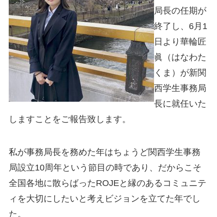
局長の任期が
終了し、6月1
日より華輪匠
眞（はなわた
くま）が新関
西学生事務局
長に就任いた
しますことをご報告致します。
私が事務局長を務めた年はちょうど関西学生事務
局設立10周年という節目の時であり、だからこそ
全国各地に散らばったROJEと縁のあるコミュニテ
ィを大切にしたいと考えビジョンを立てた年でし
た。